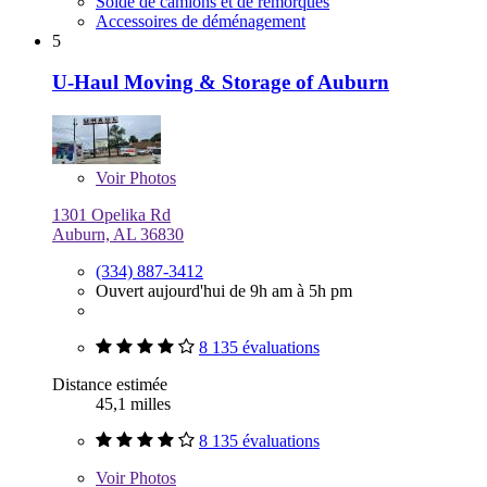
Solde de camions et de remorques
Accessoires de déménagement
5
U-Haul Moving & Storage of Auburn
Voir
Photos
1301 Opelika Rd
Auburn, AL 36830
(334) 887-3412
Ouvert aujourd'hui de 9h am à 5h pm
8 135 évaluations
Distance estimée
45,1 milles
8 135 évaluations
Voir
Photos