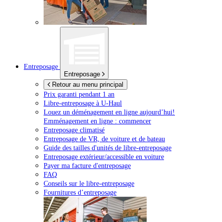
Entreposage
Entreposage
Retour au menu principal
Prix garanti pendant 1 an
Libre-entreposage à
U-Haul
Louez un déménagement en ligne aujourd’hui!
Emménagement en ligne : commencer
Entreposage climatisé
Entreposage de VR, de voiture et de bateau
Guide des tailles d'unités de libre-entreposage
Entreposage extérieur/accessible en voiture
Payer ma facture d'entreposage
FAQ
Conseils sur le libre-entreposage
Fournitures d’entreposage