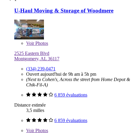
U-Haul Moving & Storage of Woodmere
Voir
Photos
2525 Eastern Blvd
Montgomery, AL 36117
(334) 239-0471
Ouvert aujourd'hui de 9h am à 5h pm
(Next to Cohen's, Across the street from Home Depot &
Chik-Fil-A)
6 859 évaluations
Distance estimée
3,5 milles
6 859 évaluations
Voir
Photos