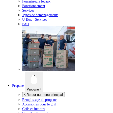
Fournisseurs locaux
Fonctionnement
Services
Types de déménagements
U-Box -
Services
FAQ
Propane
Propane
Retour au menu principal
Remplissage de propane
Accessoires pour le gril
Grils et fumoirs