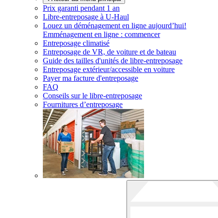
Prix garanti pendant 1 an
Libre-entreposage à
U-Haul
Louez un déménagement en ligne aujourd’hui!
Emménagement en ligne : commencer
Entreposage climatisé
Entreposage de VR, de voiture et de bateau
Guide des tailles d'unités de libre-entreposage
Entreposage extérieur/accessible en voiture
Payer ma facture d'entreposage
FAQ
Conseils sur le libre-entreposage
Fournitures d’entreposage