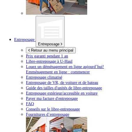
Entreposage
Entreposage
Retour au menu principal
Prix garanti pendant 1 an
Libre-entreposage à
U-Haul
Louez un déménagement en ligne aujourd’hui!
Emménagement en ligne : commencer
Entreposage climatisé
Entreposage de VR, de voiture et de bateau
Guide des tailles d'unités de libre-entreposage
Entreposage extérieur/accessible en voiture
Payer ma facture d'entreposage
FAQ
Conseils sur le libre-entreposage
Fournitures d’entreposage