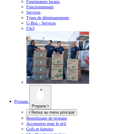
Fournisseurs locaux
Fonctionnement
Services
Types de déménagements
U-Box -
Services
FAQ
Propane
Propane
Retour au menu principal
Remplissage de propane
Accessoires pour le gril
Grils et fumoirs