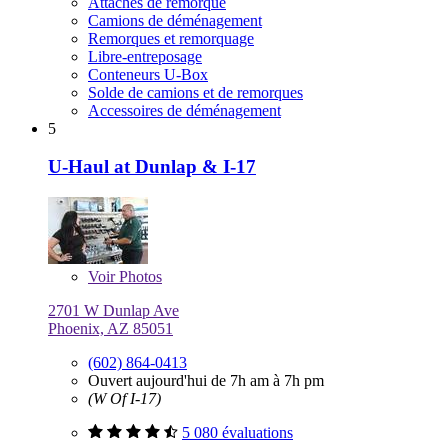
Attaches de remorque
Camions de déménagement
Remorques et remorquage
Libre-entreposage
Conteneurs U-Box
Solde de camions et de remorques
Accessoires de déménagement
5
U-Haul at Dunlap & I-17
Voir
Photos
2701 W Dunlap Ave
Phoenix, AZ 85051
(602) 864-0413
Ouvert aujourd'hui de 7h am à 7h pm
(W Of I-17)
5 080 évaluations