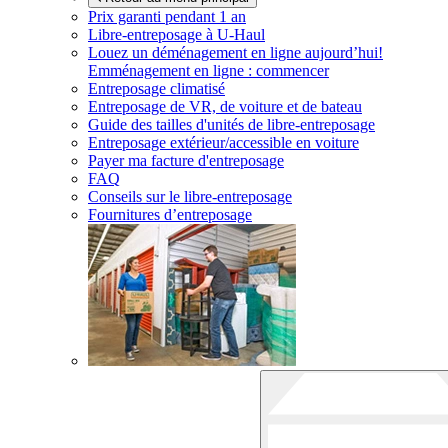
Prix garanti pendant 1 an
Libre-entreposage à
U-Haul
Louez un déménagement en ligne aujourd’hui!
Emménagement en ligne : commencer
Entreposage climatisé
Entreposage de VR, de voiture et de bateau
Guide des tailles d'unités de libre-entreposage
Entreposage extérieur/accessible en voiture
Payer ma facture d'entreposage
FAQ
Conseils sur le libre-entreposage
Fournitures d’entreposage