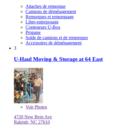
Attaches de remorque
Camions de déménagement
Remorques et remorquage
Libre-entreposage
Conteneurs U-Box
Propane
Solde de camions et de remorques
Accessoires de déménagement
3
U-Haul Moving & Storage at 64 East
Voir
Photos
4720 New Bern Ave
Raleigh, NC 27610