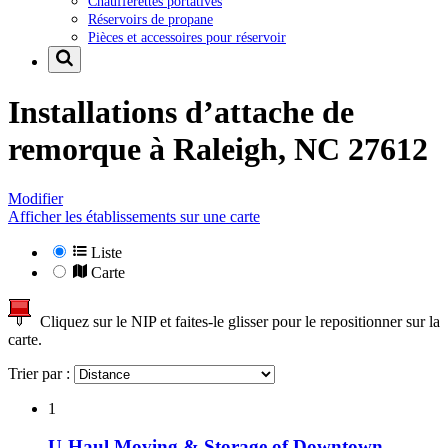
Chaufferettes portatives
Réservoirs de propane
Pièces et accessoires pour réservoir
Installations d’attache de
remorque à
Raleigh, NC 27612
Modifier
Afficher les établissements sur une carte
Liste
Carte
Cliquez sur le NIP et faites-le glisser pour le repositionner sur la
carte.
Trier par :
1
U-Haul Moving & Storage of Downtown