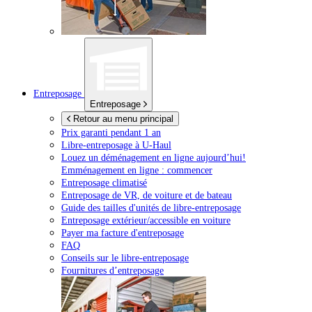
Entreposage
Entreposage
Retour au menu principal
Prix garanti pendant 1 an
Libre-entreposage à
U-Haul
Louez un déménagement en ligne aujourd’hui!
Emménagement en ligne : commencer
Entreposage climatisé
Entreposage de VR, de voiture et de bateau
Guide des tailles d'unités de libre-entreposage
Entreposage extérieur/accessible en voiture
Payer ma facture d'entreposage
FAQ
Conseils sur le libre-entreposage
Fournitures d’entreposage