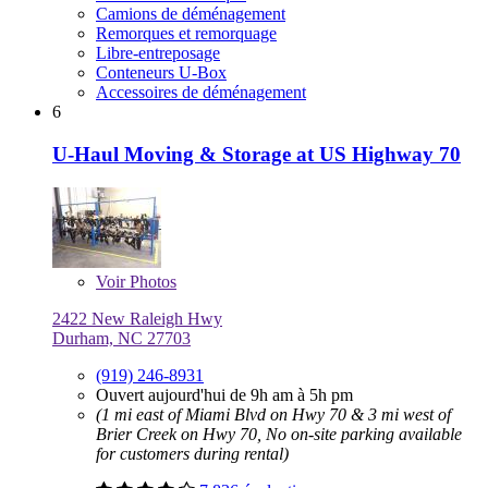
Camions de déménagement
Remorques et remorquage
Libre-entreposage
Conteneurs U-Box
Accessoires de déménagement
6
U-Haul Moving & Storage at US Highway 70
Voir
Photos
2422 New Raleigh Hwy
Durham, NC 27703
(919) 246-8931
Ouvert aujourd'hui de 9h am à 5h pm
(1 mi east of Miami Blvd on Hwy 70 & 3 mi west of
Brier Creek on Hwy 70, No on-site parking available
for customers during rental)