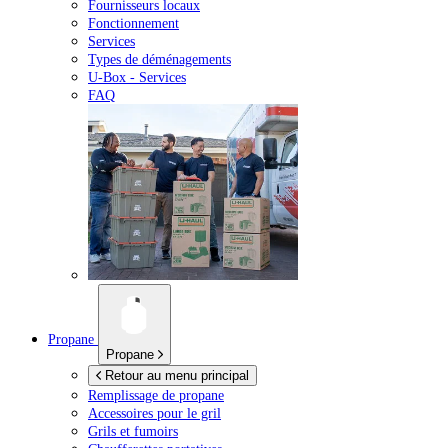
Fournisseurs locaux
Fonctionnement
Services
Types de déménagements
U-Box -
Services
FAQ
Propane
Propane
Retour au menu principal
Remplissage de propane
Accessoires pour le gril
Grils et fumoirs