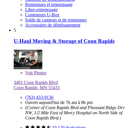
Remorques et remorquage
Libre-entreposage
Conteneurs U-Box
Solde de camions et de remorques
Accessoires de déménagement
5
U-Haul Moving & Storage of Coon Rapids
Voir
Photos
3401 Coon Rapids Blvd
Coon Rapids, MN 55433
(763) 433-9136
Ouvert aujourd'hui de 7h am à 8h pm
(Corner of Coon Rapids Blvd and Pheasant Ridge Drv
NW, 1/2 Mile East of Mercy Hospital on North Side of
Coon Rapids Blvd.)
10 120 évaluations