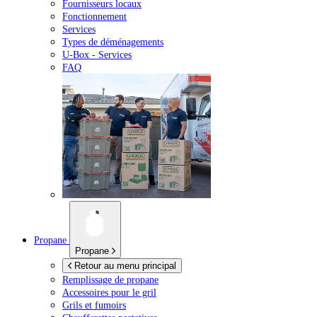
Fournisseurs locaux
Fonctionnement
Services
Types de déménagements
U-Box -
Services
FAQ
Propane
Propane
Retour au menu principal
Remplissage de propane
Accessoires pour le gril
Grils et fumoirs