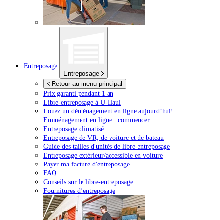
Entreposage
Entreposage
Retour au menu principal
Prix garanti pendant 1 an
Libre-entreposage à
U-Haul
Louez un déménagement en ligne aujourd’hui!
Emménagement en ligne : commencer
Entreposage climatisé
Entreposage de VR, de voiture et de bateau
Guide des tailles d'unités de libre-entreposage
Entreposage extérieur/accessible en voiture
Payer ma facture d'entreposage
FAQ
Conseils sur le libre-entreposage
Fournitures d’entreposage