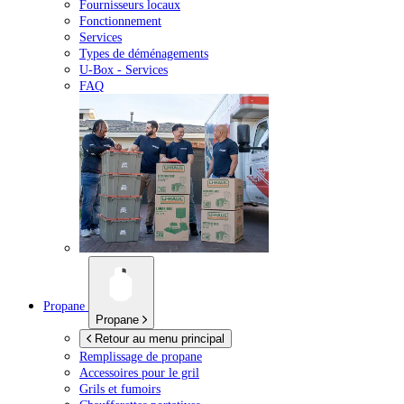
Fournisseurs locaux
Fonctionnement
Services
Types de déménagements
U-Box -
Services
FAQ
Propane
Propane
Retour au menu principal
Remplissage de propane
Accessoires pour le gril
Grils et fumoirs