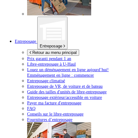
Entreposage
Entreposage
Retour au menu principal
Prix garanti pendant 1 an
Libre-entreposage à
U-Haul
Louez un déménagement en ligne aujourd’hui!
Emménagement en ligne : commencer
Entreposage climatisé
Entreposage de VR, de voiture et de bateau
Guide des tailles d'unités de libre-entreposage
Entreposage extérieur/accessible en voiture
Payer ma facture d'entreposage
FAQ
Conseils sur le libre-entreposage
Fournitures d’entreposage