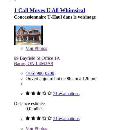
1 Call Moves U All Whimsical
Concessionnaire U-Haul dans le voisinage
Voir
Photos
99 Bayfield St Office 1A
Barrie, ON L4M3A9
(705) 986-0209
Ouvert aujourd'hui de 8h am à 12h pm
21 évaluations
Distance estimée
0,0 milles
21 évaluations
Voir
Photos