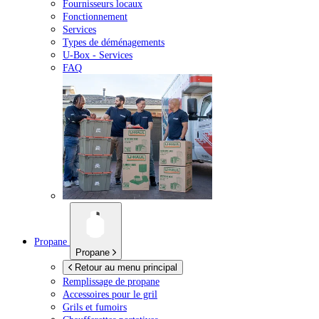
Fournisseurs locaux
Fonctionnement
Services
Types de déménagements
U-Box -
Services
FAQ
Propane
Propane
Retour au menu principal
Remplissage de propane
Accessoires pour le gril
Grils et fumoirs