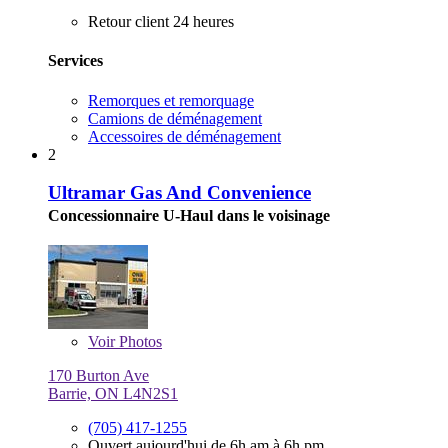
Retour client 24 heures
Services
Remorques et remorquage
Camions de déménagement
Accessoires de déménagement
2
Ultramar Gas And Convenience
Concessionnaire U-Haul dans le voisinage
Voir
Photos
170 Burton Ave
Barrie, ON L4N2S1
(705) 417-1255
Ouvert aujourd'hui de 6h am à 6h pm