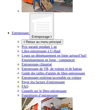
Entreposage
Entreposage
Retour au menu principal
Prix garanti pendant 1 an
Libre-entreposage à
U-Haul
Louez un déménagement en ligne aujourd’hui!
Emménagement en ligne : commencer
Entreposage climatisé
Entreposage de VR, de voiture et de bateau
Guide des tailles d'unités de libre-entreposage
Entreposage extérieur/accessible en voiture
Payer ma facture d'entreposage
FAQ
Conseils sur le libre-entreposage
Fournitures d’entreposage