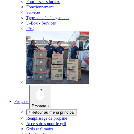
Fournisseurs locaux
Fonctionnement
Services
Types de déménagements
U-Box -
Services
FAQ
Propane
Propane
Retour au menu principal
Remplissage de propane
Accessoires pour le gril
Grils et fumoirs