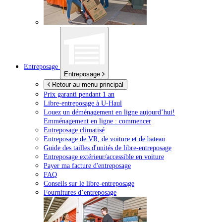
Entreposage
Entreposage
Retour au menu principal
Prix garanti pendant 1 an
Libre-entreposage à
U-Haul
Louez un déménagement en ligne aujourd’hui!
Emménagement en ligne : commencer
Entreposage climatisé
Entreposage de VR, de voiture et de bateau
Guide des tailles d'unités de libre-entreposage
Entreposage extérieur/accessible en voiture
Payer ma facture d'entreposage
FAQ
Conseils sur le libre-entreposage
Fournitures d’entreposage