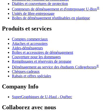
Diables et couvertures de protection
®
Conteneurs de déménagement et d'entreposage
U-Box
Unités de libre-entreposage
Boîtes de déménagement réutilisables en plastique
Produits et services
Comptes commerciaux
Attaches et accessoires
Aides-déménageurs
Boîtes et accessoires de déménagement
Couverture pour les dommages
Remplissages et réservoirs de propane
®
Déménagement au service des étudiants Collegeboxes
Chèques-cadeaux
Rabais et offres spéciales
Company Info
SuperGraphiques de
U-Haul
- Québec
Collaborez avec nous