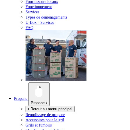
Fournisseurs locaux
Fonctionnement
Services
Types de déménagements
U-Box -
Services
FAQ
Propane
Propane
Retour au menu principal
Remplissage de propane
Accessoires pour le gril
Grils et fumoirs