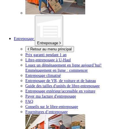
Entreposage
Entreposage
Retour au menu principal
Prix garanti pendant 1 an
Libre-entreposage à
U-Haul
Louez un déménagement en ligne aujourd’hui!
Emménagement en ligne : commencer
Entreposage climatisé
Entreposage de VR, de voiture et de bateau
Guide des tailles d'unités de libre-entreposage
Entreposage extérieur/accessible en voiture
Payer ma facture d'entreposage
FAQ
Conseils sur le libre-entreposage
Fournitures d’entreposage