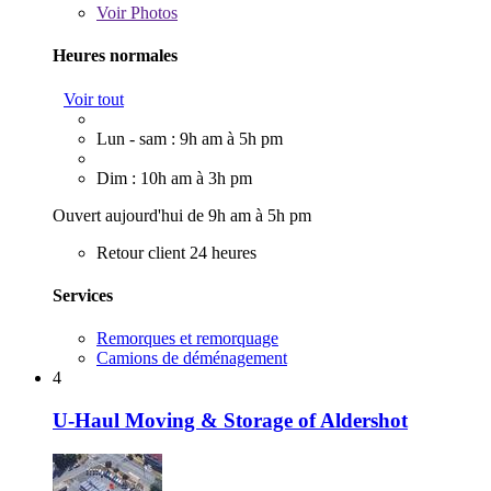
Voir
Photos
Heures normales
Voir tout
Lun - sam : 9h am à 5h pm
Dim : 10h am à 3h pm
Ouvert aujourd'hui de 9h am à 5h pm
Retour client 24 heures
Services
Remorques et remorquage
Camions de déménagement
4
U-Haul Moving & Storage of Aldershot