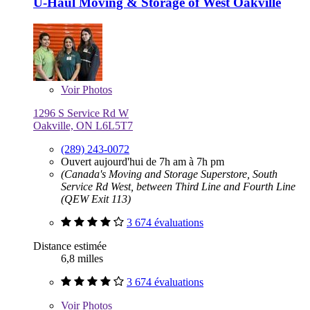
U-Haul Moving & Storage of West Oakville
Voir
Photos
1296 S Service Rd W
Oakville, ON L6L5T7
(289) 243-0072
Ouvert aujourd'hui de 7h am à 7h pm
(Canada's Moving and Storage Superstore, South
Service Rd West, between Third Line and Fourth Line
(QEW Exit 113)
3 674 évaluations
Distance estimée
6,8 milles
3 674 évaluations
Voir
Photos