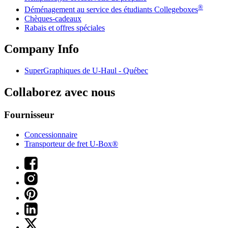
®
Déménagement au service des étudiants Collegeboxes
Chèques-cadeaux
Rabais et offres spéciales
Company Info
SuperGraphiques de
U-Haul
- Québec
Collaborez avec nous
Fournisseur
Concessionnaire
Transporteur de fret U-Box®