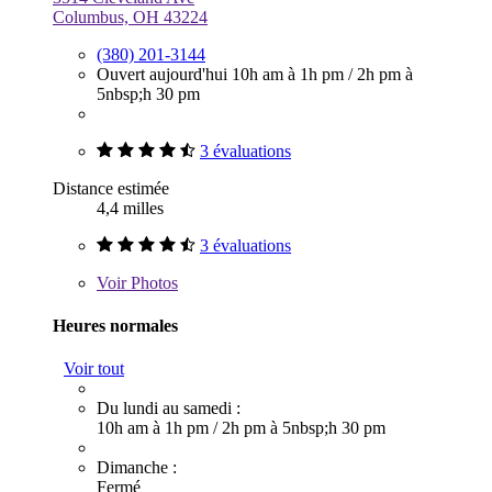
Columbus, OH 43224
(380) 201-3144
Ouvert aujourd'hui
10h am à 1h pm
/
2h pm à
5nbsp;h 30 pm
3 évaluations
Distance estimée
4,4 milles
3 évaluations
Voir
Photos
Heures normales
Voir tout
Du lundi au samedi :
10h am à 1h pm
/
2h pm à 5nbsp;h 30 pm
Dimanche :
Fermé