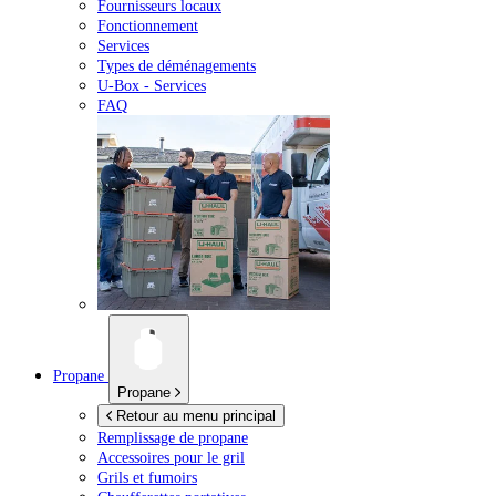
Fournisseurs locaux
Fonctionnement
Services
Types de déménagements
U-Box -
Services
FAQ
Propane
Propane
Retour au menu principal
Remplissage de propane
Accessoires pour le gril
Grils et fumoirs