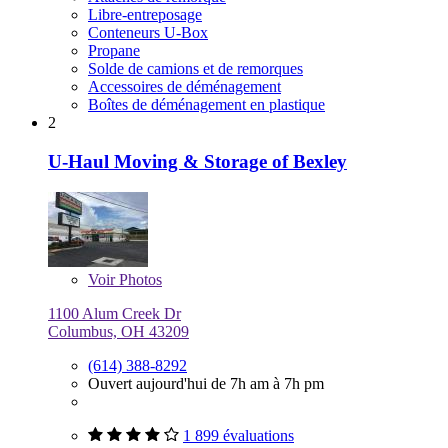
Libre-entreposage
Conteneurs U-Box
Propane
Solde de camions et de remorques
Accessoires de déménagement
Boîtes de déménagement en plastique
2
U-Haul Moving & Storage of Bexley
Voir
Photos
1100 Alum Creek Dr
Columbus, OH 43209
(614) 388-8292
Ouvert aujourd'hui de 7h am à 7h pm
1 899 évaluations