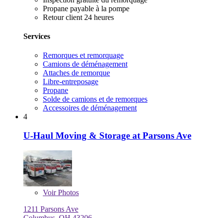
Propane payable à la pompe
Retour client 24 heures
Services
Remorques et remorquage
Camions de déménagement
Attaches de remorque
Libre-entreposage
Propane
Solde de camions et de remorques
Accessoires de déménagement
4
U-Haul Moving & Storage at Parsons Ave
Voir
Photos
1211 Parsons Ave
Columbus, OH 43206