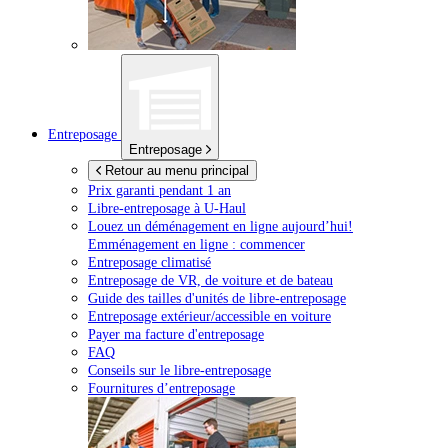
Entreposage
Entreposage
Retour au menu principal
Prix garanti pendant 1 an
Libre-entreposage à
U-Haul
Louez un déménagement en ligne aujourd’hui!
Emménagement en ligne : commencer
Entreposage climatisé
Entreposage de VR, de voiture et de bateau
Guide des tailles d'unités de libre-entreposage
Entreposage extérieur/accessible en voiture
Payer ma facture d'entreposage
FAQ
Conseils sur le libre-entreposage
Fournitures d’entreposage