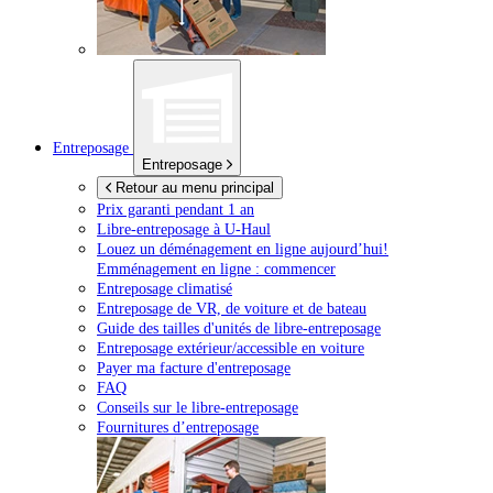
Entreposage
Entreposage
Retour au menu principal
Prix garanti pendant 1 an
Libre-entreposage à
U-Haul
Louez un déménagement en ligne aujourd’hui!
Emménagement en ligne : commencer
Entreposage climatisé
Entreposage de VR, de voiture et de bateau
Guide des tailles d'unités de libre-entreposage
Entreposage extérieur/accessible en voiture
Payer ma facture d'entreposage
FAQ
Conseils sur le libre-entreposage
Fournitures d’entreposage