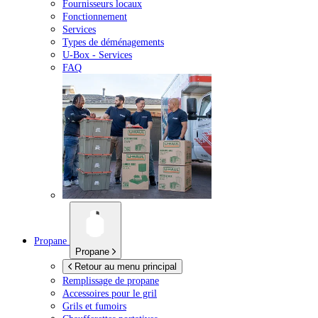
Fournisseurs locaux
Fonctionnement
Services
Types de déménagements
U-Box -
Services
FAQ
Propane
Propane
Retour au menu principal
Remplissage de propane
Accessoires pour le gril
Grils et fumoirs