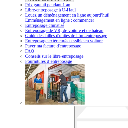
Prix garanti pendant 1 an
Libre-entreposage à
U-Haul
Louez un déménagement en ligne aujourd’hui!
Emménagement en ligne : commencer
Entreposage climatisé
Entreposage de VR, de voiture et de bateau
Guide des tailles d'unités de libre-entreposage
Entreposage extérieur/accessible en voiture
Payer ma facture d'entreposage
FAQ
Conseils sur le libre-entreposage
Fournitures d’entreposage