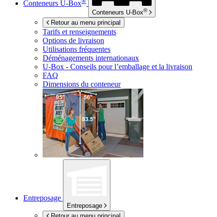
®
Conteneurs
U-Box
®
Conteneurs
U-Box
Retour au menu principal
Tarifs et renseignements
Options de livraison
Utilisations fréquentes
Déménagements internationaux
U-Box -
Conseils pour l’emballage et la livraison
FAQ
Dimensions du conteneur
Entreposage
Entreposage
Retour au menu principal