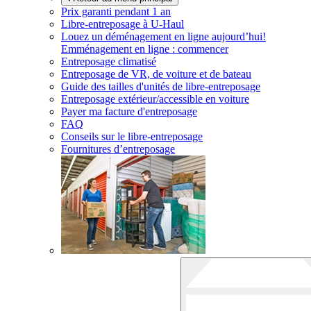
Prix garanti pendant 1 an
Libre-entreposage à
U-Haul
Louez un déménagement en ligne aujourd’hui!
Emménagement en ligne : commencer
Entreposage climatisé
Entreposage de VR, de voiture et de bateau
Guide des tailles d'unités de libre-entreposage
Entreposage extérieur/accessible en voiture
Payer ma facture d'entreposage
FAQ
Conseils sur le libre-entreposage
Fournitures d’entreposage