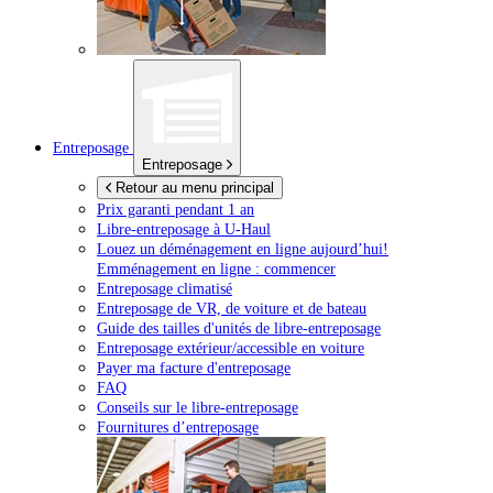
Entreposage
Entreposage
Retour au menu principal
Prix garanti pendant 1 an
Libre-entreposage à
U-Haul
Louez un déménagement en ligne aujourd’hui!
Emménagement en ligne : commencer
Entreposage climatisé
Entreposage de VR, de voiture et de bateau
Guide des tailles d'unités de libre-entreposage
Entreposage extérieur/accessible en voiture
Payer ma facture d'entreposage
FAQ
Conseils sur le libre-entreposage
Fournitures d’entreposage