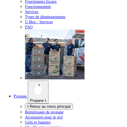
Fournisseurs locaux
Fonctionnement
Services
Types de déménagements
U-Box -
Services
FAQ
Propane
Propane
Retour au menu principal
Remplissage de propane
Accessoires pour le gril
Grils et fumoirs