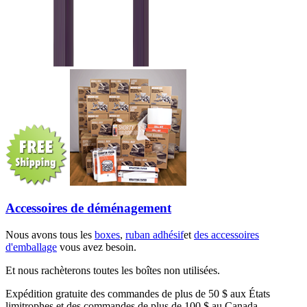
Accessoires de déménagement
Nous avons tous les
boxes
,
ruban adhésif
et
des accessoires
d'emballage
vous avez besoin.
Et nous rachèterons toutes les boîtes non utilisées.
Expédition gratuite des commandes de plus de 50 $ aux États
limitrophes et des commandes de plus de 100 $ au Canada.