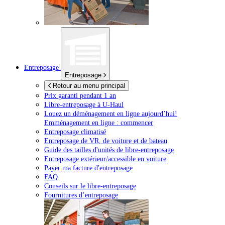
Entreposage
Entreposage
Retour au menu principal
Prix garanti pendant 1 an
Libre-entreposage à
U-Haul
Louez un déménagement en ligne aujourd’hui!
Emménagement en ligne : commencer
Entreposage climatisé
Entreposage de VR, de voiture et de bateau
Guide des tailles d'unités de libre-entreposage
Entreposage extérieur/accessible en voiture
Payer ma facture d'entreposage
FAQ
Conseils sur le libre-entreposage
Fournitures d’entreposage