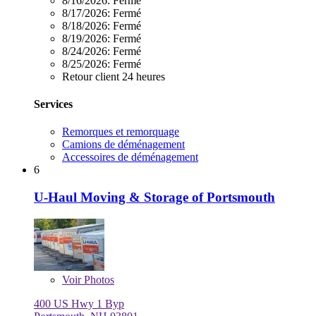
8/16/2026:
Fermé
8/17/2026:
Fermé
8/18/2026:
Fermé
8/19/2026:
Fermé
8/24/2026:
Fermé
8/25/2026:
Fermé
Retour client 24 heures
Services
Remorques et remorquage
Camions de déménagement
Accessoires de déménagement
6
U-Haul Moving & Storage of Portsmouth
Voir
Photos
400 US Hwy 1 Byp