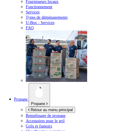
Fournisseurs locaux
Fonctionnement
Services
Types de déménagements
U-Box -
Services
FAQ
Propane
Propane
Retour au menu principal
Remplissage de propane
Accessoires pour le gril
Grils et fumoirs