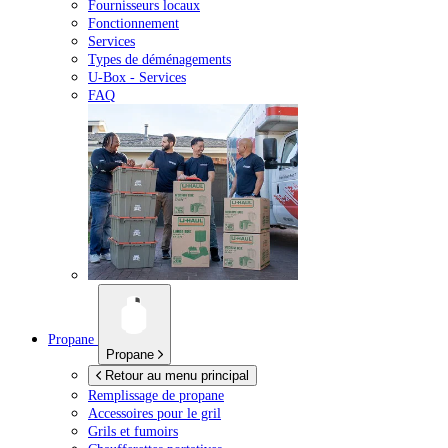
Fournisseurs locaux
Fonctionnement
Services
Types de déménagements
U-Box -
Services
FAQ
Propane
Propane
Retour au menu principal
Remplissage de propane
Accessoires pour le gril
Grils et fumoirs