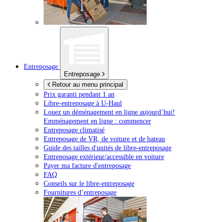
Entreposage
Entreposage
Retour au menu principal
Prix garanti pendant 1 an
Libre-entreposage à
U-Haul
Louez un déménagement en ligne aujourd’hui!
Emménagement en ligne : commencer
Entreposage climatisé
Entreposage de VR, de voiture et de bateau
Guide des tailles d'unités de libre-entreposage
Entreposage extérieur/accessible en voiture
Payer ma facture d'entreposage
FAQ
Conseils sur le libre-entreposage
Fournitures d’entreposage