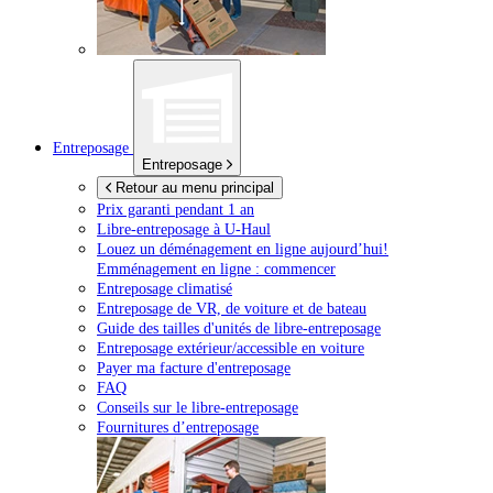
Entreposage
Entreposage
Retour au menu principal
Prix garanti pendant 1 an
Libre-entreposage à
U-Haul
Louez un déménagement en ligne aujourd’hui!
Emménagement en ligne : commencer
Entreposage climatisé
Entreposage de VR, de voiture et de bateau
Guide des tailles d'unités de libre-entreposage
Entreposage extérieur/accessible en voiture
Payer ma facture d'entreposage
FAQ
Conseils sur le libre-entreposage
Fournitures d’entreposage