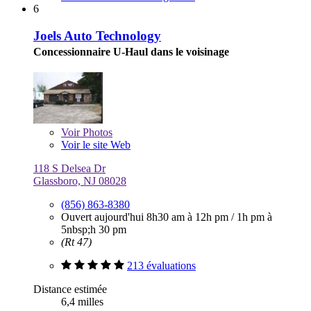
6
Joels Auto Technology
Concessionnaire U-Haul dans le voisinage
Voir
Photos
Voir le site Web
118 S Delsea Dr
Glassboro, NJ 08028
(856) 863-8380
Ouvert aujourd'hui
8h30 am à 12h pm
/
1h pm à
5nbsp;h 30 pm
(Rt 47)
213 évaluations
Distance estimée
6,4 milles