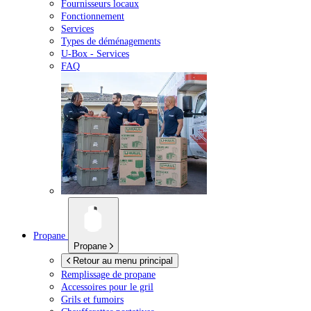
Fournisseurs locaux
Fonctionnement
Services
Types de déménagements
U-Box -
Services
FAQ
Propane
Propane
Retour au menu principal
Remplissage de propane
Accessoires pour le gril
Grils et fumoirs