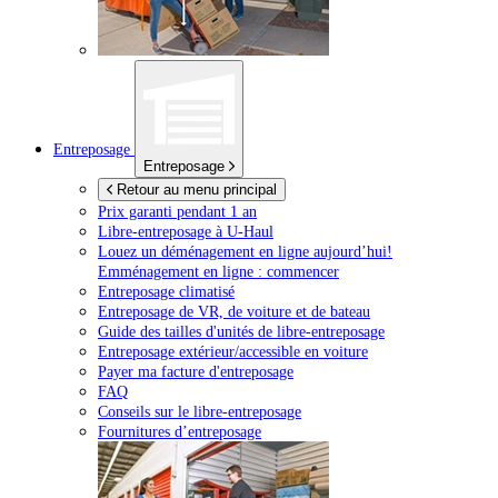
Entreposage
Entreposage
Retour au menu principal
Prix garanti pendant 1 an
Libre-entreposage à
U-Haul
Louez un déménagement en ligne aujourd’hui!
Emménagement en ligne : commencer
Entreposage climatisé
Entreposage de VR, de voiture et de bateau
Guide des tailles d'unités de libre-entreposage
Entreposage extérieur/accessible en voiture
Payer ma facture d'entreposage
FAQ
Conseils sur le libre-entreposage
Fournitures d’entreposage