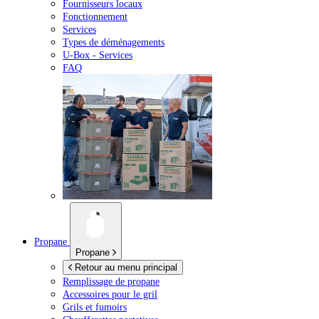
Fournisseurs locaux
Fonctionnement
Services
Types de déménagements
U-Box -
Services
FAQ
Propane
Propane
Retour au menu principal
Remplissage de propane
Accessoires pour le gril
Grils et fumoirs