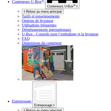
®
Conteneurs
U-Box
®
Conteneurs
U-Box
Retour au menu principal
Tarifs et renseignements
Options de livraison
Utilisations fréquentes
Déménagements internationaux
U-Box -
Conseils pour l’emballage et la livraison
FAQ
Dimensions du conteneur
Entreposage
Entreposage
Retour au menu principal