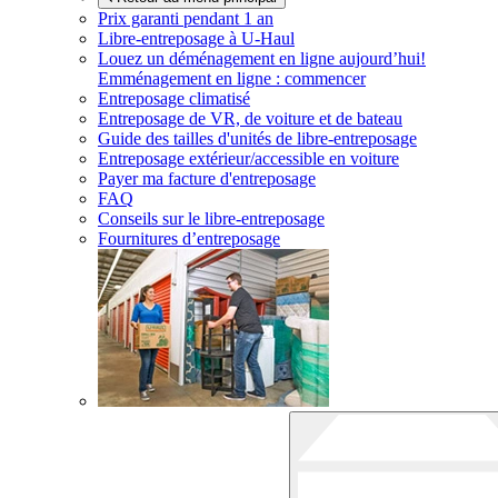
Prix garanti pendant 1 an
Libre-entreposage à
U-Haul
Louez un déménagement en ligne aujourd’hui!
Emménagement en ligne : commencer
Entreposage climatisé
Entreposage de VR, de voiture et de bateau
Guide des tailles d'unités de libre-entreposage
Entreposage extérieur/accessible en voiture
Payer ma facture d'entreposage
FAQ
Conseils sur le libre-entreposage
Fournitures d’entreposage