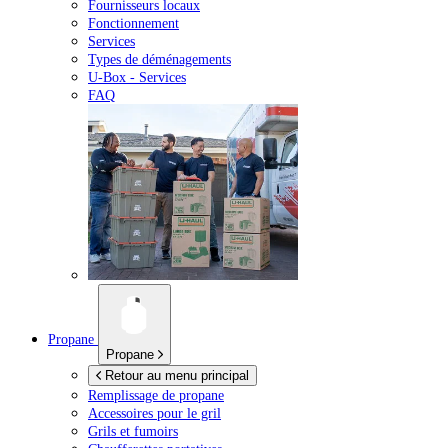
Fournisseurs locaux
Fonctionnement
Services
Types de déménagements
U-Box -
Services
FAQ
Propane
Propane
Retour au menu principal
Remplissage de propane
Accessoires pour le gril
Grils et fumoirs