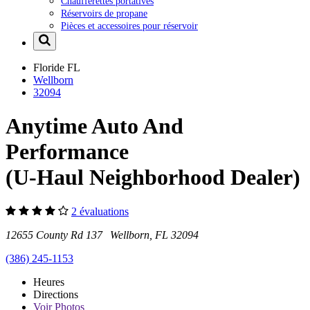
Chaufferettes portatives
Réservoirs de propane
Pièces et accessoires pour réservoir
Floride
FL
Wellborn
32094
Anytime Auto And
Performance
(U-Haul Neighborhood Dealer)
2 évaluations
12655 County Rd 137 Wellborn, FL 32094
(386) 245-1153
Heures
Directions
Voir
Photos