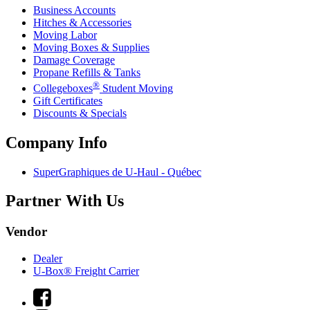
Business Accounts
Hitches & Accessories
Moving Labor
Moving Boxes & Supplies
Damage Coverage
Propane Refills & Tanks
®
Collegeboxes
Student Moving
Gift Certificates
Discounts & Specials
Company Info
SuperGraphiques de
U-Haul
- Québec
Partner With Us
Vendor
Dealer
U-Box® Freight Carrier