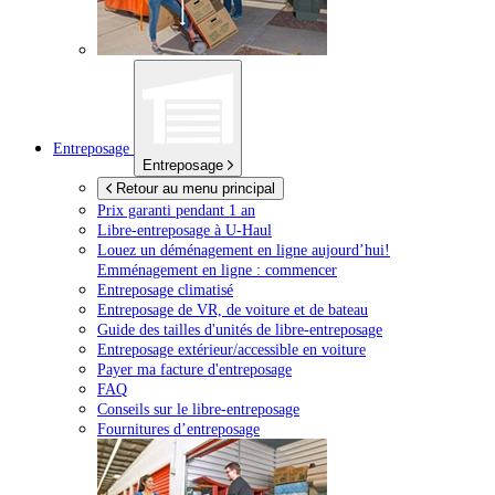
Entreposage
Entreposage
Retour au menu principal
Prix garanti pendant 1 an
Libre-entreposage à
U-Haul
Louez un déménagement en ligne aujourd’hui!
Emménagement en ligne : commencer
Entreposage climatisé
Entreposage de VR, de voiture et de bateau
Guide des tailles d'unités de libre-entreposage
Entreposage extérieur/accessible en voiture
Payer ma facture d'entreposage
FAQ
Conseils sur le libre-entreposage
Fournitures d’entreposage