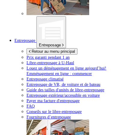
Entreposage
Entreposage
Retour au menu principal
Prix garanti pendant 1 an
Libre-entreposage à
U-Haul
Louez un déménagement en ligne aujourd’hui!
Emménagement en ligne : commencer
Entreposage climatisé
Entreposage de VR, de voiture et de bateau
Guide des tailles d'unités de libre-entreposage
Entreposage extérieur/accessible en voiture
Payer ma facture d'entreposage
FAQ
Conseils sur le libre-entreposage
Fournitures d’entreposage