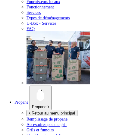
Fournisseurs locaux
Fonctionnement
Services
Types de déménagements
U-Box -
Services
FAQ
Propane
Propane
Retour au menu principal
Remplissage de propane
Accessoires pour le gril
Grils et fumoirs