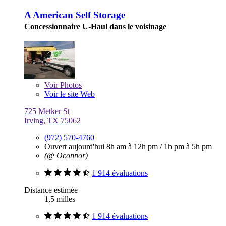
A American Self Storage
Concessionnaire U-Haul dans le voisinage
Voir
Photos
Voir le site Web
725 Metker St
Irving, TX 75062
(972) 570-4760
Ouvert aujourd'hui
8h am à 12h pm
/
1h pm à 5h pm
(@ Oconnor)
1 914 évaluations
Distance estimée
1,5 milles
1 914 évaluations