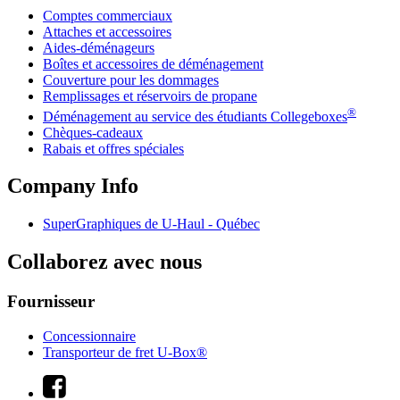
Comptes commerciaux
Attaches et accessoires
Aides-déménageurs
Boîtes et accessoires de déménagement
Couverture pour les dommages
Remplissages et réservoirs de propane
®
Déménagement au service des étudiants Collegeboxes
Chèques-cadeaux
Rabais et offres spéciales
Company Info
SuperGraphiques de
U-Haul
- Québec
Collaborez avec nous
Fournisseur
Concessionnaire
Transporteur de fret U-Box®