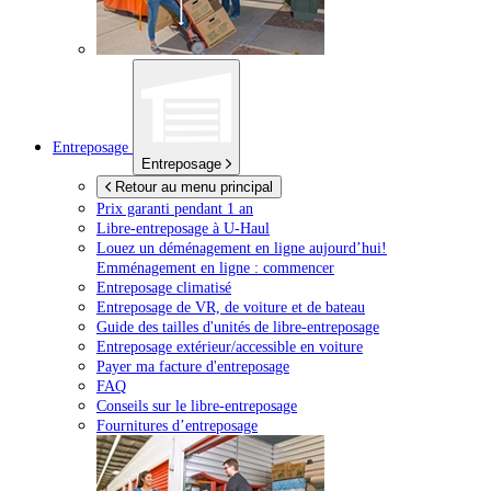
Entreposage
Entreposage
Retour au menu principal
Prix garanti pendant 1 an
Libre-entreposage à
U-Haul
Louez un déménagement en ligne aujourd’hui!
Emménagement en ligne : commencer
Entreposage climatisé
Entreposage de VR, de voiture et de bateau
Guide des tailles d'unités de libre-entreposage
Entreposage extérieur/accessible en voiture
Payer ma facture d'entreposage
FAQ
Conseils sur le libre-entreposage
Fournitures d’entreposage