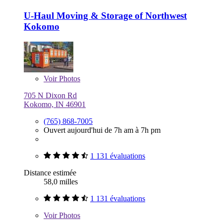
U-Haul Moving & Storage of Northwest
Kokomo
Voir
Photos
705 N Dixon Rd
Kokomo, IN 46901
(765) 868-7005
Ouvert aujourd'hui de 7h am à 7h pm
1 131 évaluations
Distance estimée
58,0 milles
1 131 évaluations
Voir
Photos