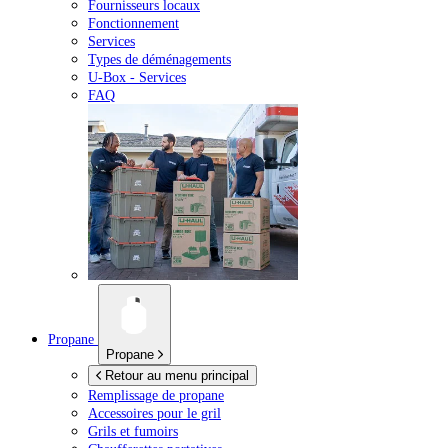
Fournisseurs locaux
Fonctionnement
Services
Types de déménagements
U-Box -
Services
FAQ
Propane
Propane
Retour au menu principal
Remplissage de propane
Accessoires pour le gril
Grils et fumoirs