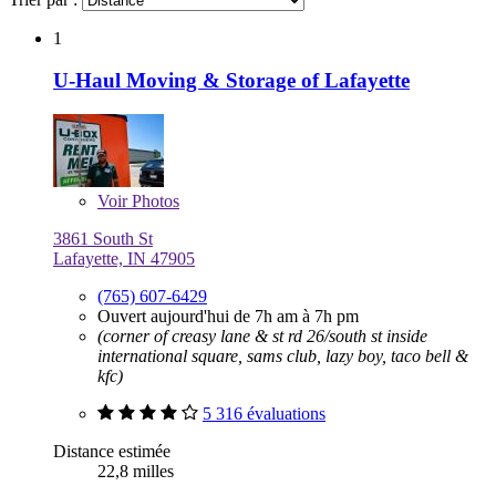
1
U-Haul Moving & Storage of Lafayette
Voir
Photos
3861 South St
Lafayette, IN 47905
(765) 607-6429
Ouvert aujourd'hui de 7h am à 7h pm
(corner of creasy lane & st rd 26/south st inside
international square, sams club, lazy boy, taco bell &
kfc)
5 316 évaluations
Distance estimée
22,8 milles