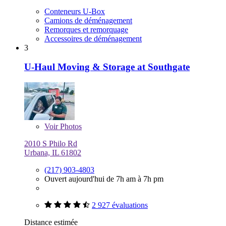
Conteneurs U-Box
Camions de déménagement
Remorques et remorquage
Accessoires de déménagement
3
U-Haul Moving & Storage at Southgate
Voir
Photos
2010 S Philo Rd
Urbana, IL 61802
(217) 903-4803
Ouvert aujourd'hui de 7h am à 7h pm
2 927 évaluations
Distance estimée