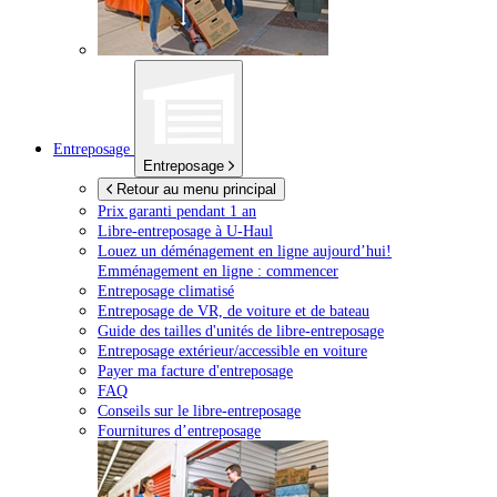
Entreposage
Entreposage
Retour au menu principal
Prix garanti pendant 1 an
Libre-entreposage à
U-Haul
Louez un déménagement en ligne aujourd’hui!
Emménagement en ligne : commencer
Entreposage climatisé
Entreposage de VR, de voiture et de bateau
Guide des tailles d'unités de libre-entreposage
Entreposage extérieur/accessible en voiture
Payer ma facture d'entreposage
FAQ
Conseils sur le libre-entreposage
Fournitures d’entreposage