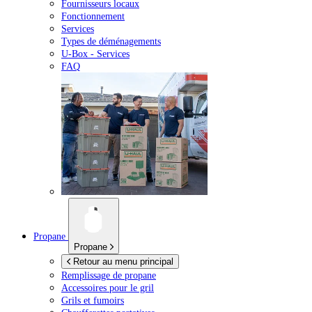
Fournisseurs locaux
Fonctionnement
Services
Types de déménagements
U-Box -
Services
FAQ
Propane
Propane
Retour au menu principal
Remplissage de propane
Accessoires pour le gril
Grils et fumoirs