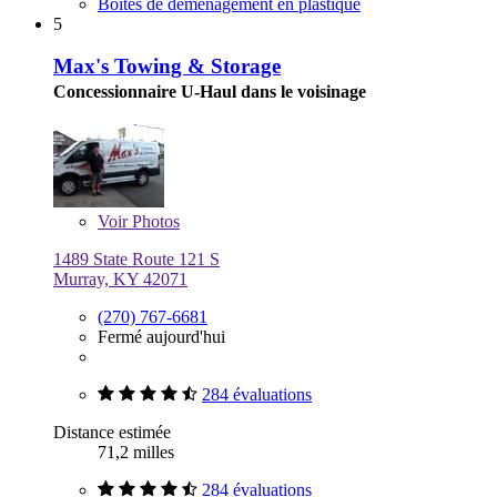
Boîtes de déménagement en plastique
5
Max's Towing & Storage
Concessionnaire U-Haul dans le voisinage
Voir
Photos
1489 State Route 121 S
Murray, KY 42071
(270) 767-6681
Fermé aujourd'hui
284 évaluations
Distance estimée
71,2 milles
284 évaluations