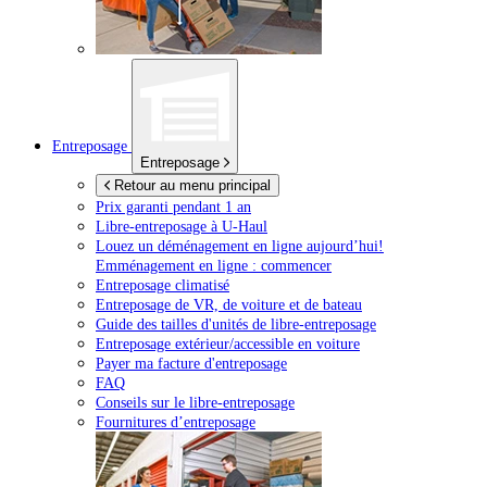
Entreposage
Entreposage
Retour au menu principal
Prix garanti pendant 1 an
Libre-entreposage à
U-Haul
Louez un déménagement en ligne aujourd’hui!
Emménagement en ligne : commencer
Entreposage climatisé
Entreposage de VR, de voiture et de bateau
Guide des tailles d'unités de libre-entreposage
Entreposage extérieur/accessible en voiture
Payer ma facture d'entreposage
FAQ
Conseils sur le libre-entreposage
Fournitures d’entreposage