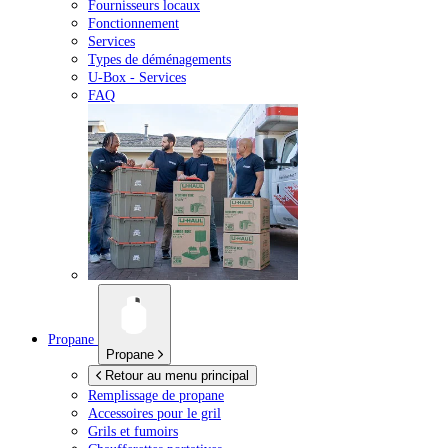
Fournisseurs locaux
Fonctionnement
Services
Types de déménagements
U-Box -
Services
FAQ
Propane
Propane
Retour au menu principal
Remplissage de propane
Accessoires pour le gril
Grils et fumoirs