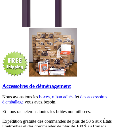
Accessoires de déménagement
Nous avons tous les
boxes
,
ruban adhésif
et
des accessoires
d'emballage
vous avez besoin.
Et nous rachèterons toutes les boîtes non utilisées.
Expédition gratuite des commandes de plus de 50 $ aux États
limitrophes et des commandes de plus de 100 $ au Canada.