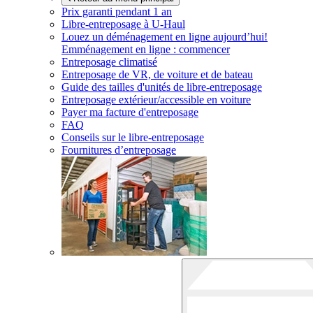
Prix garanti pendant 1 an
Libre-entreposage à
U-Haul
Louez un déménagement en ligne aujourd’hui!
Emménagement en ligne : commencer
Entreposage climatisé
Entreposage de VR, de voiture et de bateau
Guide des tailles d'unités de libre-entreposage
Entreposage extérieur/accessible en voiture
Payer ma facture d'entreposage
FAQ
Conseils sur le libre-entreposage
Fournitures d’entreposage