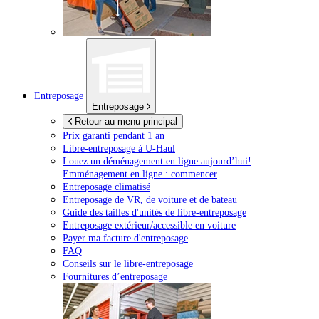
Entreposage
Entreposage
Retour au menu principal
Prix garanti pendant 1 an
Libre-entreposage à
U-Haul
Louez un déménagement en ligne aujourd’hui!
Emménagement en ligne : commencer
Entreposage climatisé
Entreposage de VR, de voiture et de bateau
Guide des tailles d'unités de libre-entreposage
Entreposage extérieur/accessible en voiture
Payer ma facture d'entreposage
FAQ
Conseils sur le libre-entreposage
Fournitures d’entreposage