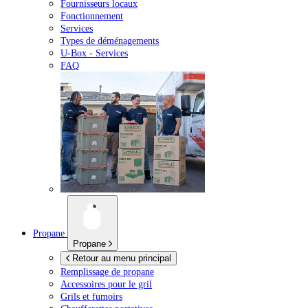
Fournisseurs locaux
Fonctionnement
Services
Types de déménagements
U-Box -
Services
FAQ
Propane
Propane
Retour au menu principal
Remplissage de propane
Accessoires pour le gril
Grils et fumoirs