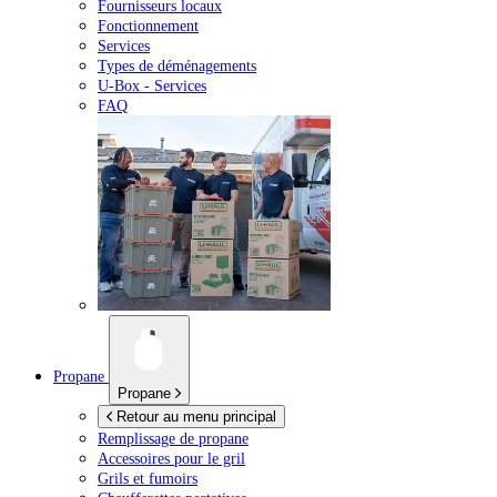
Fournisseurs locaux
Fonctionnement
Services
Types de déménagements
U-Box -
Services
FAQ
Propane
Propane
Retour au menu principal
Remplissage de propane
Accessoires pour le gril
Grils et fumoirs