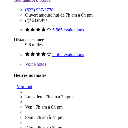
Glendale, AZ 85301
(623) 937-3778
Ouvert aujourd'hui de 7h am à 8h pm
(@ 51st Av)
5 565 évaluations
Distance estimée
9,6 milles
5 565 évaluations
Voir
Photos
Heures normales
Voir tout
Lun - Jeu : 7h am à 7h pm
Ven : 7h am à 8h pm
Sam : 7h am à 7h pm
Dim : 9h am à 5h pm