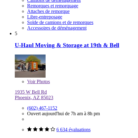
Camions de déménagement
Remorques et remorquage
Attaches de remorque
Libre-entreposage
Solde de camions et de remorques
Accessoires de déménagement
5
U-Haul Moving & Storage at 19th & Bell
Voir
Photos
1935 W Bell Rd
Phoenix, AZ 85023
(602) 467-1152
Ouvert aujourd'hui de 7h am à 8h pm
6 634 évaluations