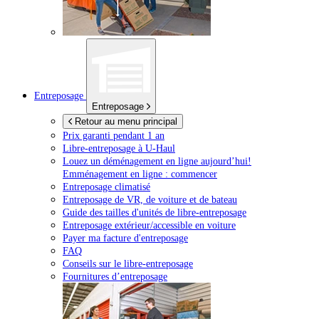
Entreposage
Entreposage
Retour au menu principal
Prix garanti pendant 1 an
Libre-entreposage à
U-Haul
Louez un déménagement en ligne aujourd’hui!
Emménagement en ligne : commencer
Entreposage climatisé
Entreposage de VR, de voiture et de bateau
Guide des tailles d'unités de libre-entreposage
Entreposage extérieur/accessible en voiture
Payer ma facture d'entreposage
FAQ
Conseils sur le libre-entreposage
Fournitures d’entreposage