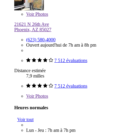
Voir
Photos
21621 N 26th Ave
Phoenix, AZ 85027
(623) 580-4000
Ouvert aujourd'hui de 7h am à 8h pm
7 512 évaluations
Distance estimée
7,9 milles
7 512 évaluations
Voir
Photos
Heures normales
Voir tout
Lun - Jeu : 7h am à 7h pm