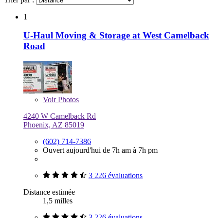
1
U-Haul Moving & Storage at West Camelback
Road
Voir
Photos
4240 W Camelback Rd
Phoenix, AZ 85019
(602) 714-7386
Ouvert aujourd'hui de 7h am à 7h pm
3 226 évaluations
Distance estimée
1,5 milles
3 226 évaluations