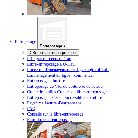
Entreposage
Entreposage
Retour au menu principal
Prix garanti pendant 1 an
Libre-entreposage à
U-Haul
Louez un déménagement en ligne aujourd’hui!
Emménagement en ligne : commencer
Entreposage climatisé
Entreposage de VR, de voiture et de bateau
Guide des tailles d'unités de libre-entreposage
Entreposage extérieur/accessible en voiture
Payer ma facture d'entreposage
FAQ
Conseils sur le libre-entreposage
Fournitures d’entreposage