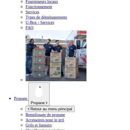
Fournisseurs locaux
Fonctionnement
Services
Types de déménagements
U-Box -
Services
FAQ
Propane
Propane
Retour au menu principal
Remplissage de propane
Accessoires pour le gril
Grils et fumoirs