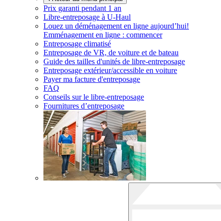
Prix garanti pendant 1 an
Libre-entreposage à
U-Haul
Louez un déménagement en ligne aujourd’hui!
Emménagement en ligne : commencer
Entreposage climatisé
Entreposage de VR, de voiture et de bateau
Guide des tailles d'unités de libre-entreposage
Entreposage extérieur/accessible en voiture
Payer ma facture d'entreposage
FAQ
Conseils sur le libre-entreposage
Fournitures d’entreposage