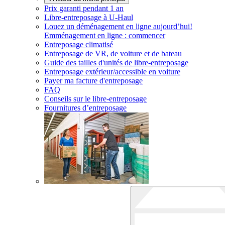
Prix garanti pendant 1 an
Libre-entreposage à
U-Haul
Louez un déménagement en ligne aujourd’hui!
Emménagement en ligne : commencer
Entreposage climatisé
Entreposage de VR, de voiture et de bateau
Guide des tailles d'unités de libre-entreposage
Entreposage extérieur/accessible en voiture
Payer ma facture d'entreposage
FAQ
Conseils sur le libre-entreposage
Fournitures d’entreposage