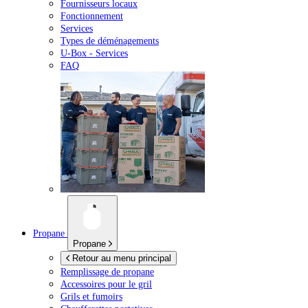
Fournisseurs locaux
Fonctionnement
Services
Types de déménagements
U-Box -
Services
FAQ
Propane
Propane
Retour au menu principal
Remplissage de propane
Accessoires pour le gril
Grils et fumoirs