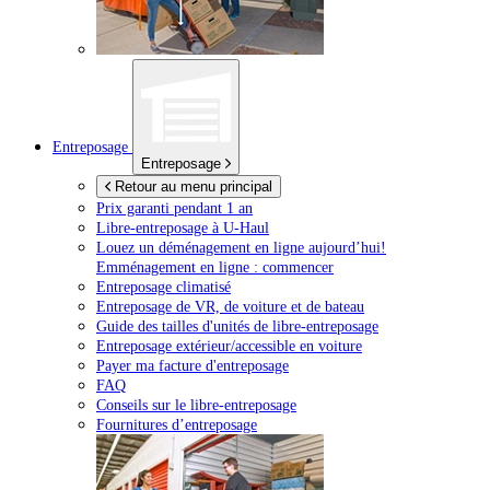
Entreposage
Entreposage
Retour au menu principal
Prix garanti pendant 1 an
Libre-entreposage à
U-Haul
Louez un déménagement en ligne aujourd’hui!
Emménagement en ligne : commencer
Entreposage climatisé
Entreposage de VR, de voiture et de bateau
Guide des tailles d'unités de libre-entreposage
Entreposage extérieur/accessible en voiture
Payer ma facture d'entreposage
FAQ
Conseils sur le libre-entreposage
Fournitures d’entreposage