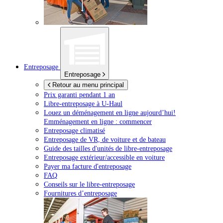
Entreposage
Entreposage
Retour au menu principal
Prix garanti pendant 1 an
Libre-entreposage à
U-Haul
Louez un déménagement en ligne aujourd’hui!
Emménagement en ligne : commencer
Entreposage climatisé
Entreposage de VR, de voiture et de bateau
Guide des tailles d'unités de libre-entreposage
Entreposage extérieur/accessible en voiture
Payer ma facture d'entreposage
FAQ
Conseils sur le libre-entreposage
Fournitures d’entreposage