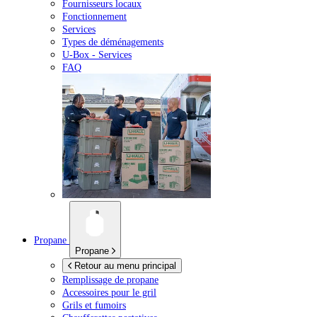
Fournisseurs locaux
Fonctionnement
Services
Types de déménagements
U-Box -
Services
FAQ
Propane
Propane
Retour au menu principal
Remplissage de propane
Accessoires pour le gril
Grils et fumoirs