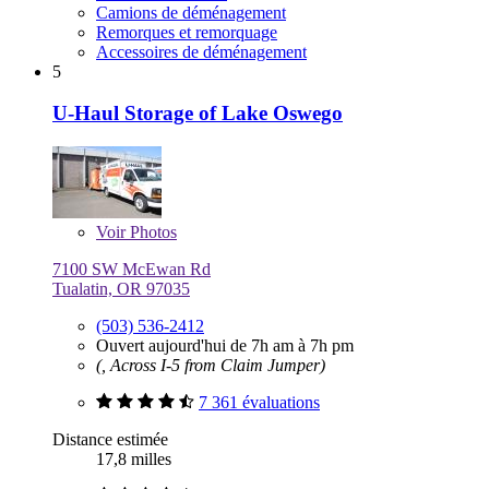
Camions de déménagement
Remorques et remorquage
Accessoires de déménagement
5
U-Haul Storage of Lake Oswego
Voir
Photos
7100 SW McEwan Rd
Tualatin, OR 97035
(503) 536-2412
Ouvert aujourd'hui de 7h am à 7h pm
(, Across I-5 from Claim Jumper)
7 361 évaluations
Distance estimée
17,8 milles