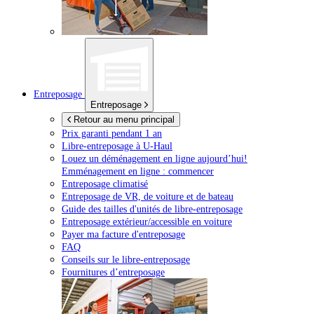
Entreposage
Entreposage
Retour au menu principal
Prix garanti pendant 1 an
Libre-entreposage à
U-Haul
Louez un déménagement en ligne aujourd’hui!
Emménagement en ligne : commencer
Entreposage climatisé
Entreposage de VR, de voiture et de bateau
Guide des tailles d'unités de libre-entreposage
Entreposage extérieur/accessible en voiture
Payer ma facture d'entreposage
FAQ
Conseils sur le libre-entreposage
Fournitures d’entreposage