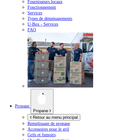
Fournisseurs locaux
Fonctionnement
Services
Types de déménagements
U-Box -
Services
FAQ
Propane
Propane
Retour au menu principal
Remplissage de propane
Accessoires pour le gril
Grils et fumoirs