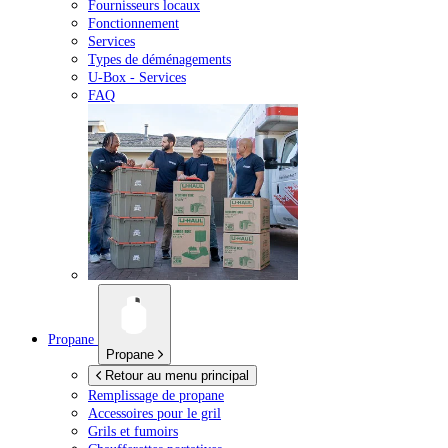
Fournisseurs locaux
Fonctionnement
Services
Types de déménagements
U-Box -
Services
FAQ
Propane
Propane
Retour au menu principal
Remplissage de propane
Accessoires pour le gril
Grils et fumoirs