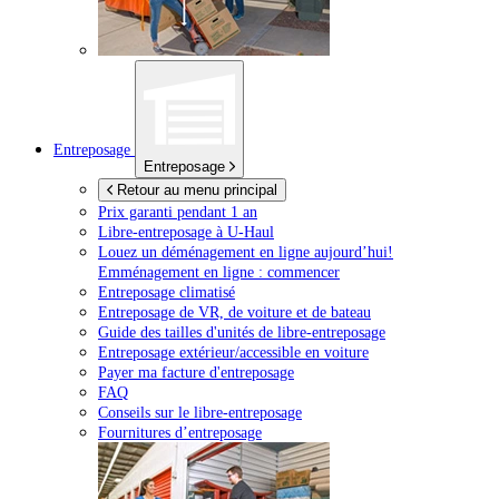
Entreposage
Entreposage
Retour au menu principal
Prix garanti pendant 1 an
Libre-entreposage à
U-Haul
Louez un déménagement en ligne aujourd’hui!
Emménagement en ligne : commencer
Entreposage climatisé
Entreposage de VR, de voiture et de bateau
Guide des tailles d'unités de libre-entreposage
Entreposage extérieur/accessible en voiture
Payer ma facture d'entreposage
FAQ
Conseils sur le libre-entreposage
Fournitures d’entreposage