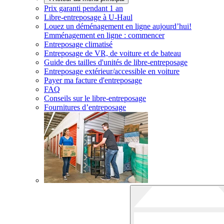
Prix garanti pendant 1 an
Libre-entreposage à
U-Haul
Louez un déménagement en ligne aujourd’hui!
Emménagement en ligne : commencer
Entreposage climatisé
Entreposage de VR, de voiture et de bateau
Guide des tailles d'unités de libre-entreposage
Entreposage extérieur/accessible en voiture
Payer ma facture d'entreposage
FAQ
Conseils sur le libre-entreposage
Fournitures d’entreposage