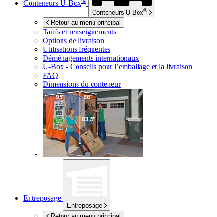
®
Conteneurs
U-Box
®
Conteneurs
U-Box
Retour au menu principal
Tarifs et renseignements
Options de livraison
Utilisations fréquentes
Déménagements internationaux
U-Box -
Conseils pour l’emballage et la livraison
FAQ
Dimensions du conteneur
Entreposage
Entreposage
Retour au menu principal