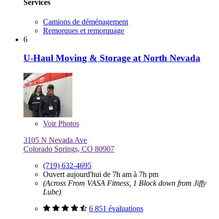
Services
Camions de déménagement
Remorques et remorquage
6
U-Haul Moving & Storage at North Nevada
Voir
Photos
3105 N Nevada Ave
Colorado Springs, CO 80907
(719) 632-4695
Ouvert aujourd'hui de 7h am à 7h pm
(Across From VASA Fitness, 1 Block down from Jiffy
Lube)
6 851 évaluations