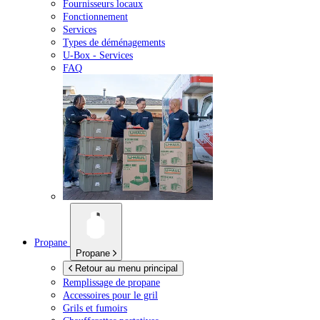
Fournisseurs locaux
Fonctionnement
Services
Types de déménagements
U-Box -
Services
FAQ
Propane
Propane
Retour au menu principal
Remplissage de propane
Accessoires pour le gril
Grils et fumoirs