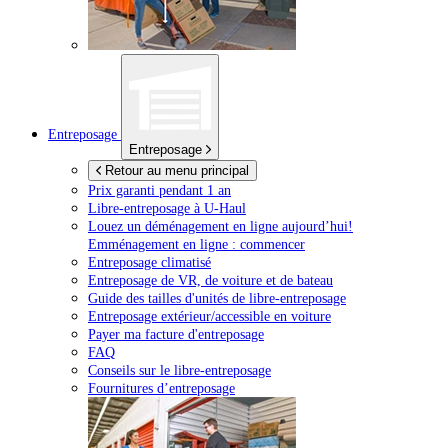
Entreposage
Entreposage
Retour au menu principal
Prix garanti pendant 1 an
Libre-entreposage à
U-Haul
Louez un déménagement en ligne aujourd’hui!
Emménagement en ligne : commencer
Entreposage climatisé
Entreposage de VR, de voiture et de bateau
Guide des tailles d'unités de libre-entreposage
Entreposage extérieur/accessible en voiture
Payer ma facture d'entreposage
FAQ
Conseils sur le libre-entreposage
Fournitures d’entreposage