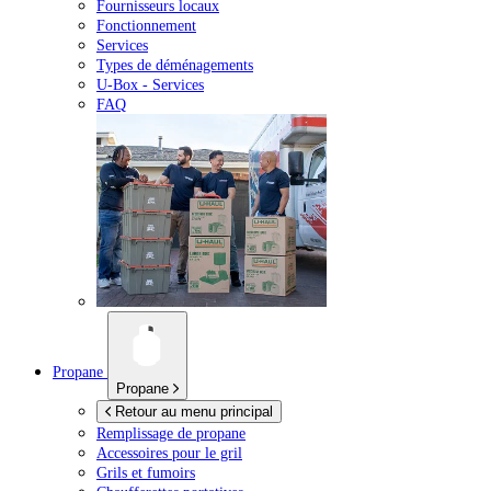
Fournisseurs locaux
Fonctionnement
Services
Types de déménagements
U-Box -
Services
FAQ
Propane
Propane
Retour au menu principal
Remplissage de propane
Accessoires pour le gril
Grils et fumoirs