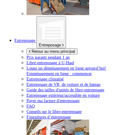
Entreposage
Entreposage
Retour au menu principal
Prix garanti pendant 1 an
Libre-entreposage à
U-Haul
Louez un déménagement en ligne aujourd’hui!
Emménagement en ligne : commencer
Entreposage climatisé
Entreposage de VR, de voiture et de bateau
Guide des tailles d'unités de libre-entreposage
Entreposage extérieur/accessible en voiture
Payer ma facture d'entreposage
FAQ
Conseils sur le libre-entreposage
Fournitures d’entreposage