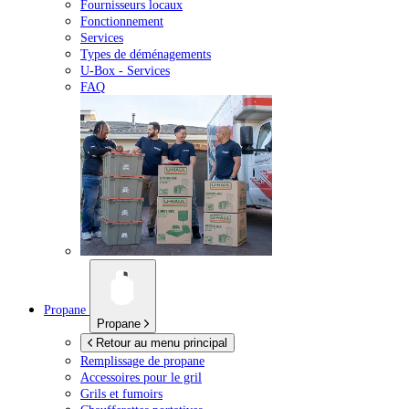
Fournisseurs locaux
Fonctionnement
Services
Types de déménagements
U-Box -
Services
FAQ
Propane
Propane
Retour au menu principal
Remplissage de propane
Accessoires pour le gril
Grils et fumoirs