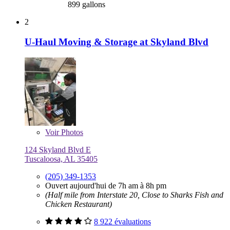
899 gallons
2
U-Haul Moving & Storage at Skyland Blvd
Voir
Photos
124 Skyland Blvd E
Tuscaloosa, AL 35405
(205) 349-1353
Ouvert aujourd'hui de 7h am à 8h pm
(Half mile from Interstate 20, Close to Sharks Fish and
Chicken Restaurant)
8 922 évaluations