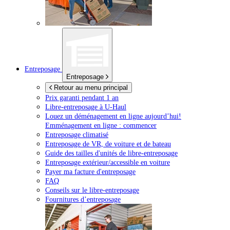
Entreposage
Entreposage
Retour au menu principal
Prix garanti pendant 1 an
Libre-entreposage à
U-Haul
Louez un déménagement en ligne aujourd’hui!
Emménagement en ligne : commencer
Entreposage climatisé
Entreposage de VR, de voiture et de bateau
Guide des tailles d'unités de libre-entreposage
Entreposage extérieur/accessible en voiture
Payer ma facture d'entreposage
FAQ
Conseils sur le libre-entreposage
Fournitures d’entreposage