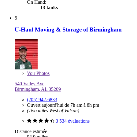
On Hand:
13 tanks
5
U-Haul Moving & Storage of Birmingham
Voir
Photos
540 Valley Ave
Birmingham, AL 35209
(205) 942-6833
Ouvert aujourd'hui de 7h am à 8h pm
(Two miles West of Vulcan)
3 534 évaluations
Distance estimée
93,9 milles