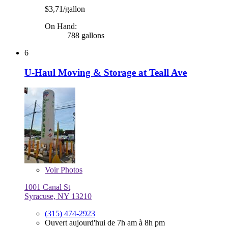
$3,71/gallon
On Hand:
788 gallons
6
U-Haul Moving & Storage at Teall Ave
Voir
Photos
1001 Canal St
Syracuse, NY 13210
(315) 474-2923
Ouvert aujourd'hui de 7h am à 8h pm