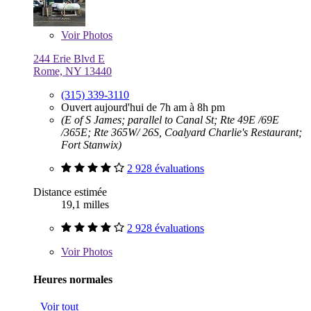
Voir
Photos
244 Erie Blvd E
Rome, NY 13440
(315) 339-3110
Ouvert aujourd'hui de 7h am à 8h pm
(E of S James; parallel to Canal St; Rte 49E /69E
/365E; Rte 365W/ 26S, Coalyard Charlie's Restaurant;
Fort Stanwix)
2 928 évaluations
Distance estimée
19,1 milles
2 928 évaluations
Voir
Photos
Heures normales
Voir tout