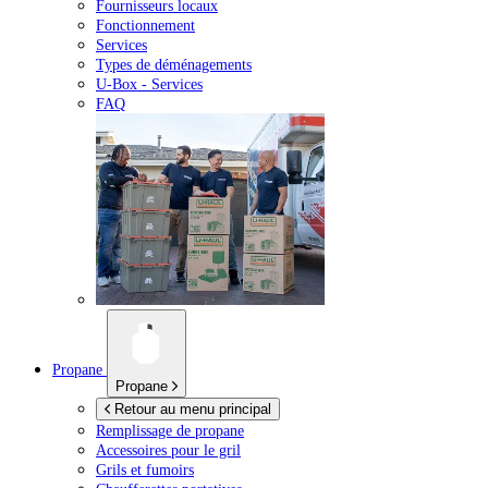
Fournisseurs locaux
Fonctionnement
Services
Types de déménagements
U-Box -
Services
FAQ
Propane
Propane
Retour au menu principal
Remplissage de propane
Accessoires pour le gril
Grils et fumoirs