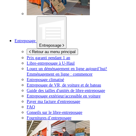
Entreposage
Entreposage
Retour au menu principal
Prix garanti pendant 1 an
Libre-entreposage à
U-Haul
Louez un déménagement en ligne aujourd’hui!
Emménagement en ligne : commencer
Entreposage climatisé
Entreposage de VR, de voiture et de bateau
Guide des tailles d'unités de libre-entreposage
Entreposage extérieur/accessible en voiture
Payer ma facture d'entreposage
FAQ
Conseils sur le libre-entreposage
Fournitures d’entreposage