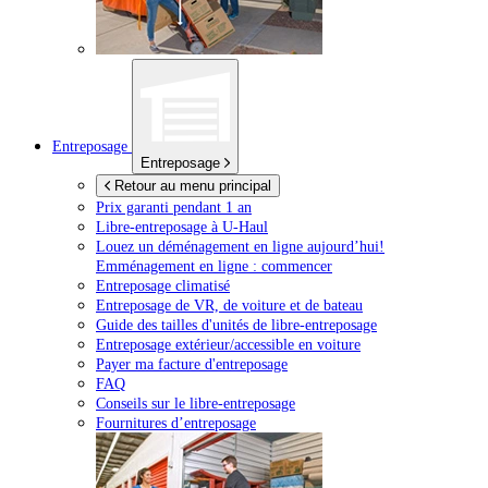
Entreposage
Entreposage
Retour au menu principal
Prix garanti pendant 1 an
Libre-entreposage à
U-Haul
Louez un déménagement en ligne aujourd’hui!
Emménagement en ligne : commencer
Entreposage climatisé
Entreposage de VR, de voiture et de bateau
Guide des tailles d'unités de libre-entreposage
Entreposage extérieur/accessible en voiture
Payer ma facture d'entreposage
FAQ
Conseils sur le libre-entreposage
Fournitures d’entreposage