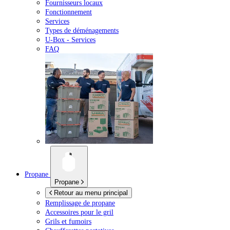
Fournisseurs locaux
Fonctionnement
Services
Types de déménagements
U-Box -
Services
FAQ
Propane
Propane
Retour au menu principal
Remplissage de propane
Accessoires pour le gril
Grils et fumoirs