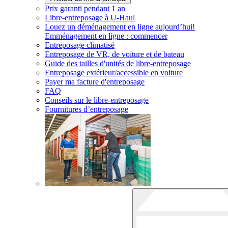
Prix garanti pendant 1 an
Libre-entreposage à
U-Haul
Louez un déménagement en ligne aujourd’hui!
Emménagement en ligne : commencer
Entreposage climatisé
Entreposage de VR, de voiture et de bateau
Guide des tailles d'unités de libre-entreposage
Entreposage extérieur/accessible en voiture
Payer ma facture d'entreposage
FAQ
Conseils sur le libre-entreposage
Fournitures d’entreposage