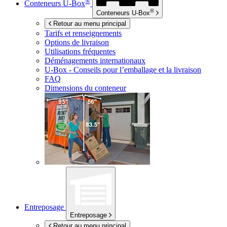
®
Conteneurs
U-Box
®
Conteneurs
U-Box
Retour au menu principal
Tarifs et renseignements
Options de livraison
Utilisations fréquentes
Déménagements internationaux
U-Box -
Conseils pour l’emballage et la livraison
FAQ
Dimensions du conteneur
Entreposage
Entreposage
Retour au menu principal