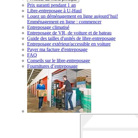
Prix garanti pendant 1 an
Libre-entreposage à
U-Haul
Louez un déménagement en ligne aujourd’hui!
Emménagement en ligne : commencer
Entreposage climatisé
Entreposage de VR, de voiture et de bateau
Guide des tailles d'unités de libre-entreposage
Entreposage extérieur/accessible en voiture
Payer ma facture d'entreposage
FAQ
Conseils sur le libre-entreposage
Fournitures d’entreposage