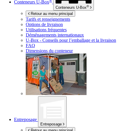
®
Conteneurs
U-Box
®
Conteneurs
U-Box
Retour au menu principal
Tarifs et renseignements
Options de livraison
Utilisations fréquentes
Déménagements internationaux
U-Box -
Conseils pour l’emballage et la livraison
FAQ
Dimensions du conteneur
Entreposage
Entreposage
Retour au menu principal