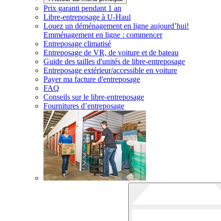
Prix garanti pendant 1 an
Libre-entreposage à
U-Haul
Louez un déménagement en ligne aujourd’hui!
Emménagement en ligne : commencer
Entreposage climatisé
Entreposage de VR, de voiture et de bateau
Guide des tailles d'unités de libre-entreposage
Entreposage extérieur/accessible en voiture
Payer ma facture d'entreposage
FAQ
Conseils sur le libre-entreposage
Fournitures d’entreposage