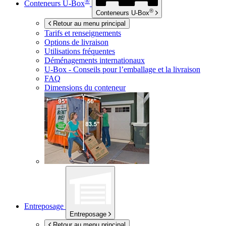
®
Conteneurs
U-Box
®
Conteneurs
U-Box
Retour au menu principal
Tarifs et renseignements
Options de livraison
Utilisations fréquentes
Déménagements internationaux
U-Box -
Conseils pour l’emballage et la livraison
FAQ
Dimensions du conteneur
Entreposage
Entreposage
Retour au menu principal