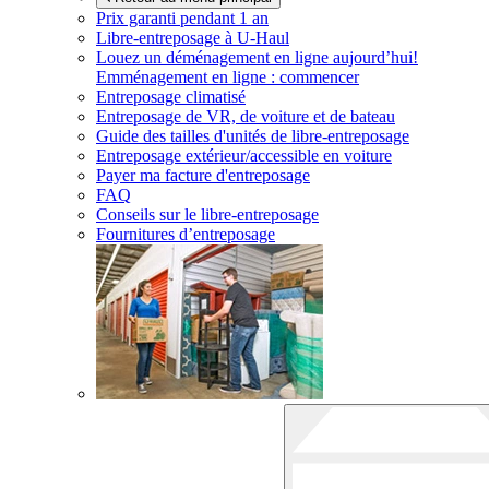
Prix garanti pendant 1 an
Libre-entreposage à
U-Haul
Louez un déménagement en ligne aujourd’hui!
Emménagement en ligne : commencer
Entreposage climatisé
Entreposage de VR, de voiture et de bateau
Guide des tailles d'unités de libre-entreposage
Entreposage extérieur/accessible en voiture
Payer ma facture d'entreposage
FAQ
Conseils sur le libre-entreposage
Fournitures d’entreposage