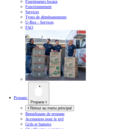
Fournisseurs locaux
Fonctionnement
Services
Types de déménagements
U-Box -
Services
FAQ
Propane
Propane
Retour au menu principal
Remplissage de propane
Accessoires pour le gril
Grils et fumoirs