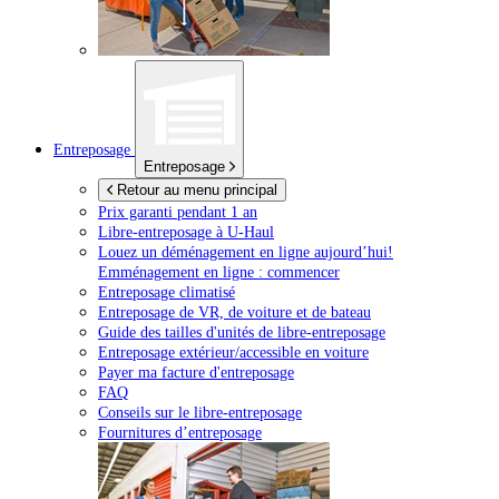
Entreposage
Entreposage
Retour au menu principal
Prix garanti pendant 1 an
Libre-entreposage à
U-Haul
Louez un déménagement en ligne aujourd’hui!
Emménagement en ligne : commencer
Entreposage climatisé
Entreposage de VR, de voiture et de bateau
Guide des tailles d'unités de libre-entreposage
Entreposage extérieur/accessible en voiture
Payer ma facture d'entreposage
FAQ
Conseils sur le libre-entreposage
Fournitures d’entreposage