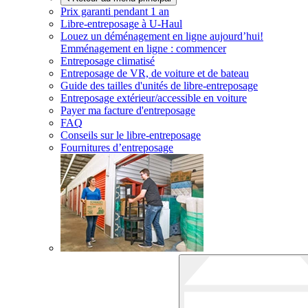
Prix garanti pendant 1 an
Libre-entreposage à
U-Haul
Louez un déménagement en ligne aujourd’hui!
Emménagement en ligne : commencer
Entreposage climatisé
Entreposage de VR, de voiture et de bateau
Guide des tailles d'unités de libre-entreposage
Entreposage extérieur/accessible en voiture
Payer ma facture d'entreposage
FAQ
Conseils sur le libre-entreposage
Fournitures d’entreposage