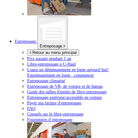
Entreposage
Entreposage
Retour au menu principal
Prix garanti pendant 1 an
Libre-entreposage à
U-Haul
Louez un déménagement en ligne aujourd’hui!
Emménagement en ligne : commencer
Entreposage climatisé
Entreposage de VR, de voiture et de bateau
Guide des tailles d'unités de libre-entreposage
Entreposage extérieur/accessible en voiture
Payer ma facture d'entreposage
FAQ
Conseils sur le libre-entreposage
Fournitures d’entreposage