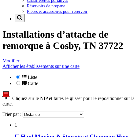
Chaufferettes portatives
Réservoirs de propane
Pièces et accessoires pour réservoir
Installations d’attache de
remorque à
Cosby, TN 37722
Modifier
Afficher les établissements sur une carte
Liste
Carte
Cliquez sur le NIP et faites-le glisser pour le repositionner sur la
carte.
Trier par :
1
U-Haul Moving & Storage at Chapman Hwy