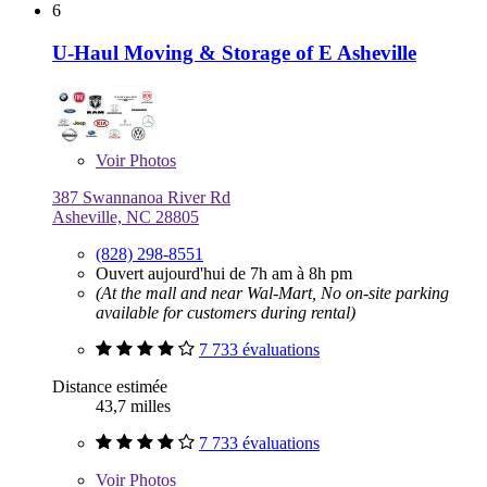
6
U-Haul Moving & Storage of E Asheville
Voir
Photos
387 Swannanoa River Rd
Asheville, NC 28805
(828) 298-8551
Ouvert aujourd'hui de 7h am à 8h pm
(At the mall and near Wal-Mart, No on-site parking
available for customers during rental)
7 733 évaluations
Distance estimée
43,7 milles
7 733 évaluations
Voir
Photos