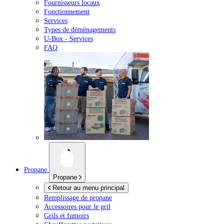
Fournisseurs locaux
Fonctionnement
Services
Types de déménagements
U-Box -
Services
FAQ
Propane
Propane
Retour au menu principal
Remplissage de propane
Accessoires pour le gril
Grils et fumoirs