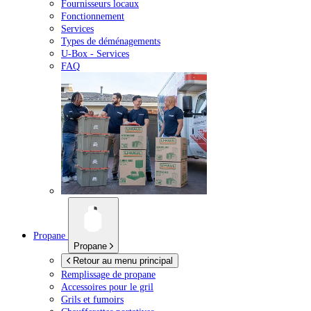
Fournisseurs locaux
Fonctionnement
Services
Types de déménagements
U-Box -
Services
FAQ
Propane
Propane
Retour au menu principal
Remplissage de propane
Accessoires pour le gril
Grils et fumoirs