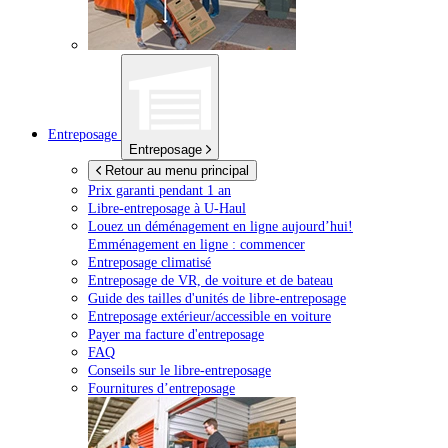
Entreposage
Entreposage
Retour au menu principal
Prix garanti pendant 1 an
Libre-entreposage à
U-Haul
Louez un déménagement en ligne aujourd’hui!
Emménagement en ligne : commencer
Entreposage climatisé
Entreposage de VR, de voiture et de bateau
Guide des tailles d'unités de libre-entreposage
Entreposage extérieur/accessible en voiture
Payer ma facture d'entreposage
FAQ
Conseils sur le libre-entreposage
Fournitures d’entreposage