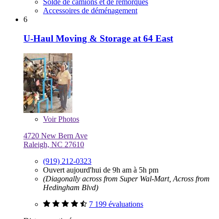
Solde de camions et de remorques
Accessoires de déménagement
6
U-Haul Moving & Storage at 64 East
Voir
Photos
4720 New Bern Ave
Raleigh, NC 27610
(919) 212-0323
Ouvert aujourd'hui de 9h am à 5h pm
(Diagonally across from Super Wal-Mart, Across from
Hedingham Blvd)
7 199 évaluations