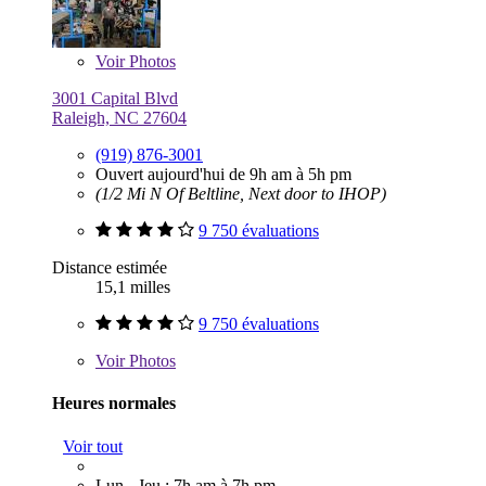
Voir
Photos
3001 Capital Blvd
Raleigh, NC 27604
(919) 876-3001
Ouvert aujourd'hui de 9h am à 5h pm
(1/2 Mi N Of Beltline, Next door to IHOP)
9 750 évaluations
Distance estimée
15,1 milles
9 750 évaluations
Voir
Photos
Heures normales
Voir tout
Lun - Jeu : 7h am à 7h pm