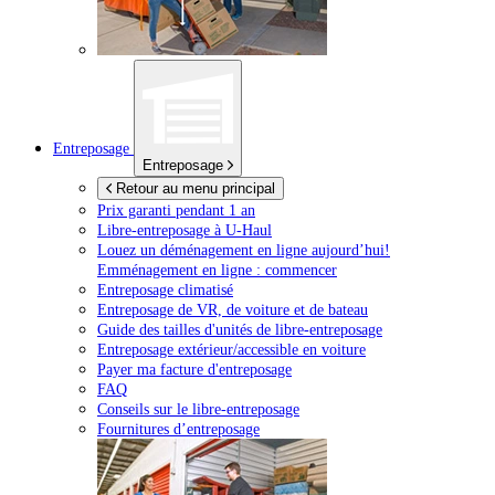
Entreposage
Entreposage
Retour au menu principal
Prix garanti pendant 1 an
Libre-entreposage à
U-Haul
Louez un déménagement en ligne aujourd’hui!
Emménagement en ligne : commencer
Entreposage climatisé
Entreposage de VR, de voiture et de bateau
Guide des tailles d'unités de libre-entreposage
Entreposage extérieur/accessible en voiture
Payer ma facture d'entreposage
FAQ
Conseils sur le libre-entreposage
Fournitures d’entreposage